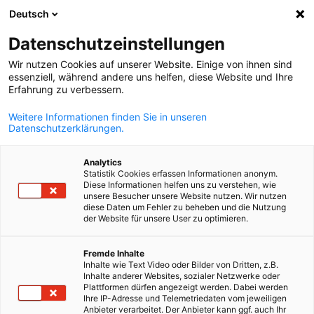
Deutsch
Otevřít vyhle
Otev
Zav
News:
Zprávy
Datenschutzeinstellungen
Wir nutzen Cookies auf unserer Website. Einige von ihnen sind
Zde najdete zprávy z česko-německého hospodářství,
essenziell, während andere uns helfen, diese Website und Ihre
Erfahrung zu verbessern.
informace o našich networkingových akcích, konferencích
nových publikacích a výsledcích pravidelných průzkumů.
Weitere Informationen finden Sie in unseren
Datenschutzerklärungen.
Analytics
Statistik Cookies erfassen Informationen anonym.
Diese Informationen helfen uns zu verstehen, wie
Zobrazit filtry a třídění
unsere Besucher unsere Website nutzen. Wir nutzen
Možnosti filtru byly úspěšně aktualizovány
diese Daten um Fehler zu beheben und die Nutzung
der Website für unsere User zu optimieren.
Czech
Fremde Inhalte
Inhalte wie Text Video oder Bilder von Dritten, z.B.
Související s Zprávy
Inhalte anderer Websites, sozialer Netzwerke oder
Plattformen dürfen angezeigt werden. Dabei werden
Ihre IP-Adresse und Telemetriedaten vom jeweiligen
VŠECHNY NOVINKY
AKCE AHK
EKONOMIKA A PODNIKÁNÍ
NOVINKY A
Anbieter verarbeitet. Der Anbieter kann ggf. auch Ihr