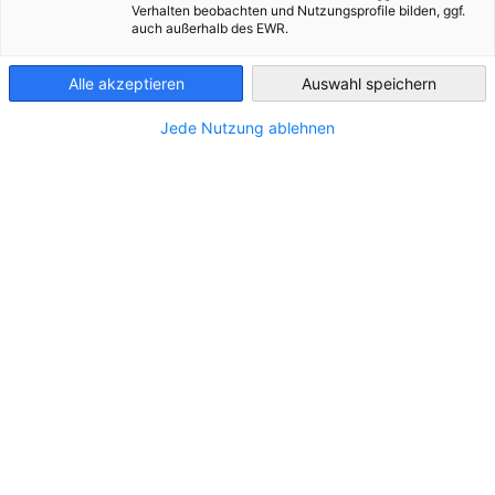
Verhalten beobachten und Nutzungsprofile bilden, ggf.
Czech Republic
auch außerhalb des EWR.
Alle akzeptieren
Auswahl speichern
Jede Nutzung ablehnen
Společnost Innomotics získala dvě ocenění
German Brand Award 2026
ZPRÁVY
Společnost Innomotics, přední světový dodavatel
elektromotorů a velkých pohonných systémů, opět
získala dvě prestižní ocenění na letošním udílení cen