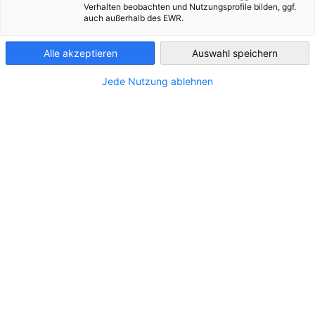
Verhalten beobachten und Nutzungsprofile bilden, ggf.
Czech Republic
auch außerhalb des EWR.
Alle akzeptieren
Auswahl speichern
Jede Nutzung ablehnen
Společnost Innomotics získala dvě ocenění
German Brand Award 2026
ZPRÁVY
Společnost Innomotics, přední světový dodavatel
elektromotorů a velkých pohonných systémů, opět
získala dvě prestižní ocenění na letošním udílení cen