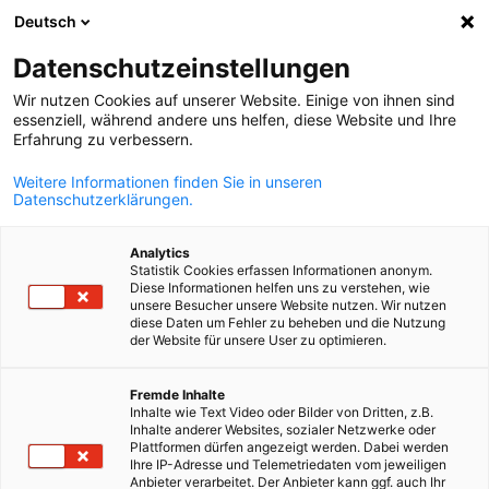
Deutsch
Otevřít vyhle
Otev
Zav
News:
Zprávy
Datenschutzeinstellungen
Wir nutzen Cookies auf unserer Website. Einige von ihnen sind
Zde najdete zprávy z česko-německého hospodářství,
essenziell, während andere uns helfen, diese Website und Ihre
Erfahrung zu verbessern.
informace o našich networkingových akcích, konferencích
nových publikacích a výsledcích pravidelných průzkumů.
Weitere Informationen finden Sie in unseren
Datenschutzerklärungen.
Analytics
Statistik Cookies erfassen Informationen anonym.
Diese Informationen helfen uns zu verstehen, wie
Zobrazit filtry a třídění
unsere Besucher unsere Website nutzen. Wir nutzen
Možnosti filtru byly úspěšně aktualizovány
diese Daten um Fehler zu beheben und die Nutzung
der Website für unsere User zu optimieren.
Czech
Fremde Inhalte
Inhalte wie Text Video oder Bilder von Dritten, z.B.
Související s Zprávy
Inhalte anderer Websites, sozialer Netzwerke oder
Plattformen dürfen angezeigt werden. Dabei werden
Ihre IP-Adresse und Telemetriedaten vom jeweiligen
VŠECHNY NOVINKY
AKCE AHK
EKONOMIKA A PODNIKÁNÍ
NOVINKY A
Anbieter verarbeitet. Der Anbieter kann ggf. auch Ihr