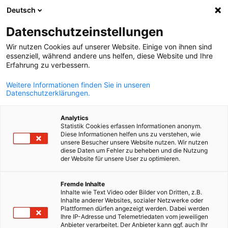
Deutsch
Otevřít vyhle
Otev
Zav
News:
Zprávy
Datenschutzeinstellungen
Wir nutzen Cookies auf unserer Website. Einige von ihnen sind
Zde najdete zprávy z česko-německého hospodářství,
essenziell, während andere uns helfen, diese Website und Ihre
Erfahrung zu verbessern.
informace o našich networkingových akcích, konferencích
nových publikacích a výsledcích pravidelných průzkumů.
Weitere Informationen finden Sie in unseren
Datenschutzerklärungen.
Analytics
Statistik Cookies erfassen Informationen anonym.
Diese Informationen helfen uns zu verstehen, wie
Zobrazit filtry a třídění
unsere Besucher unsere Website nutzen. Wir nutzen
Možnosti filtru byly úspěšně aktualizovány
diese Daten um Fehler zu beheben und die Nutzung
der Website für unsere User zu optimieren.
Czech
Fremde Inhalte
Inhalte wie Text Video oder Bilder von Dritten, z.B.
Související s Zprávy
Inhalte anderer Websites, sozialer Netzwerke oder
Plattformen dürfen angezeigt werden. Dabei werden
Ihre IP-Adresse und Telemetriedaten vom jeweiligen
VŠECHNY NOVINKY
AKCE AHK
EKONOMIKA A PODNIKÁNÍ
NOVINKY 
Anbieter verarbeitet. Der Anbieter kann ggf. auch Ihr