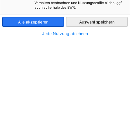
Verhalten beobachten und Nutzungsprofile bilden, ggf.
Czech Republic
auch außerhalb des EWR.
Alle akzeptieren
Auswahl speichern
Jede Nutzung ablehnen
Platforma Innomotics Electrosphere získala
ocenění Automation App Award 2026
ZPRÁVY
Společnost Innomotics, přední světový dodavatel
elektromotorů a velkých pohonných systémů, byla
za svou interaktivní platformu Innomotics