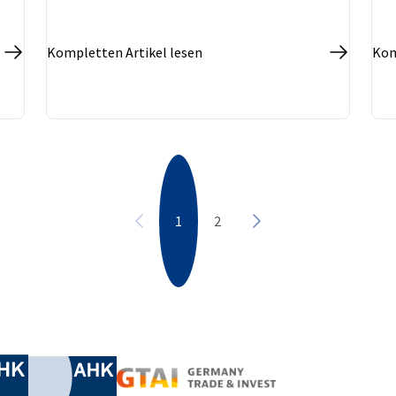
Kompletten Artikel lesen
Kom
1
2
Vorherige
Nächste
irtschaft und Energie
Industrie- und Handelskammer
Industrie- und Handelskammer
AHK.de
Germany Trade & In