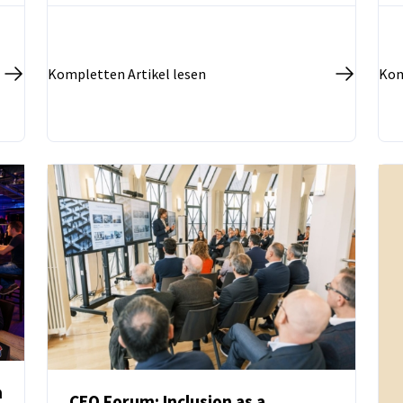
größten Kongresshotel in Südmähren und
stärkt zugleich die Position Brnos unter
den mitteleuropäischen Destinationen für
Kompletten Artikel lesen
Kom
die Ausrichtung großer internationaler
Veranstaltungen.
n
CEO Forum: Inclusion as a