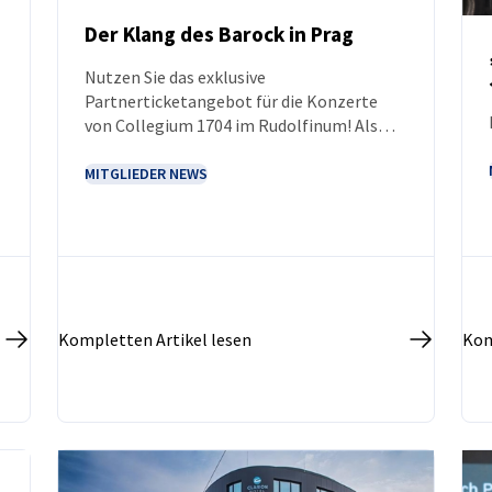
Der Klang des Barock in Prag
Nutzen Sie das exklusive
NEUIGKEITEN
Partnerticketangebot für die Konzerte
von Collegium 1704 im Rudolfinum! Als
stolzes Mitglied der DTIHK haben wir für
Sie ein Angebot mit ermäßigten
MITGLIEDER NEWS
Eintrittskarten für die Bach-Konzerte
zusammengestellt. Laden Sie Ihre
Geschäftspartner zum Besten der
Barockmusik in Prag ein! Unsere Konzerte
sind schnell ausverkauft, zögern Sie also
nicht und sichern Sie sich so bald wie
Kompletten Artikel lesen
Kom
möglich gute Plätze. Wir helfen Ihnen
gerne bei der Auswahl.