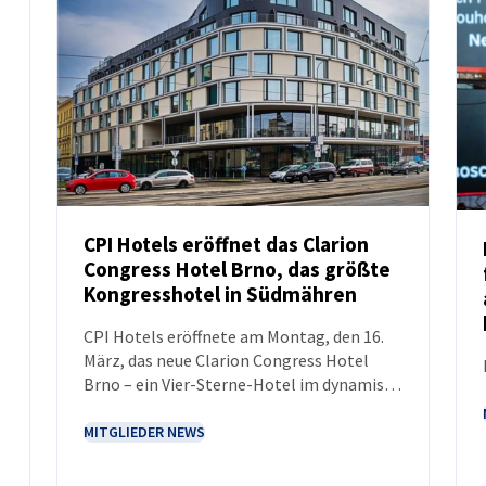
CPI Hotels eröffnet das Clarion
Congress Hotel Brno, das größte
NEUIGKEITEN
Kongresshotel in Südmähren
CPI Hotels eröffnete am Montag, den 16.
März, das neue Clarion Congress Hotel
Brno – ein Vier-Sterne-Hotel im dynamisch
wachsenden Stadtteil Dornych. Mit
modernem Unterkunftsangebot und einer
MITGLIEDER NEWS
Kongresskapazität von bis zu 1.300
Delegierten wird es auf Anhieb zum