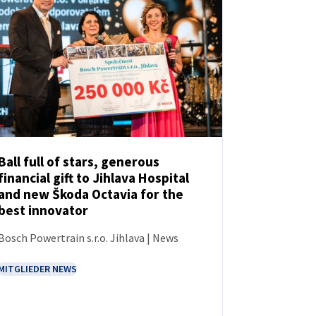
Ball full of stars, generous
financial gift to Jihlava Hospital
NEUIGKEITEN
and new Škoda Octavia for the
best innovator
Bosch Powertrain s.r.o. Jihlava | News
MITGLIEDER NEWS