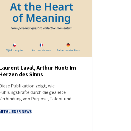
Laurent Laval, Arthur Hunt: Im
Herzen des Sinns
NEUIGKEITEN
Diese Publikation zeigt, wie
Führungskräfte durch die gezielte
Verbindung von Purpose, Talent und
Leadership eine nachhaltige Wirkung
erzielen können. Sie bietet Inspiration,
MITGLIEDER NEWS
praxisnahe Modelle und authentische
Beispiele, die veranschaulichen, wie sich
Sinnhaftigkeit in die Arbeit von Teams und