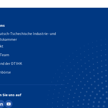
uns
utsch-Tschechische Industrie- und
lskammer
kt
 Team
and der DTIHK
enbörse
n Sie uns auf
ook
inkedin
youtube