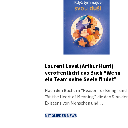
Laurent Laval (Arthur Hunt)
veröffentlicht das Buch "Wenn
NEUIGKEITEN
ein Team seine Seele findet"
Nach den Büchern "Reason for Being" und
"At the Heart of Meaning", die den Sinn der
Existenz von Menschen und
Organisationen als einen der Schlüssel
zum modernen Leadership vorstellen,
MITGLIEDER NEWS
bringt Laurent Laval nun seine neue
Publikation Wenn ein Team seine Seele