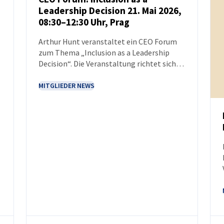
Leadership Decision 21. Mai 2026,
NEUIGKEITEN
08:30–12:30 Uhr, Prag
Arthur Hunt veranstaltet ein CEO Forum
zum Thema „Inclusion as a Leadership
Decision“. Die Veranstaltung richtet sich
an Führungskräfte, die Erfahrungen
austauschen und über Inklusion als
MITGLIEDER NEWS
n
strategische Chance und
Führungsverantwortung diskutieren
möchten.