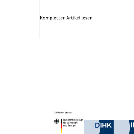
Kompletten Artikel lesen
Partner
Bundesministerium für W
Deutsche 