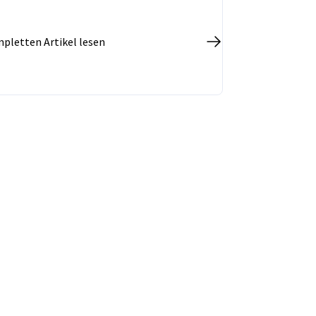
Organisationen integriert werden kann.
pletten Artikel lesen
vest