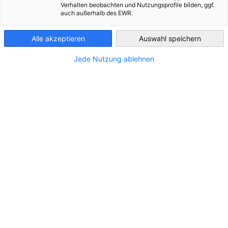
Verhalten beobachten und Nutzungsprofile bilden, ggf.
ALLE NEUIGKEITEN
AHK EVENT
AHK NEWS
INDUSTRIE
MITGLIEDER
auch außerhalb des EWR.
Czech Republic
Alle akzeptieren
Auswahl speichern
Jede Nutzung ablehnen
Wahldebatte mit Spitzenpolitikern zum
Restart der Wirtschaft
NEUIGKEITEN
Wie können wir die deutsch-tschechische
Wirtschaftskooperation für zukünftiges Wachstum