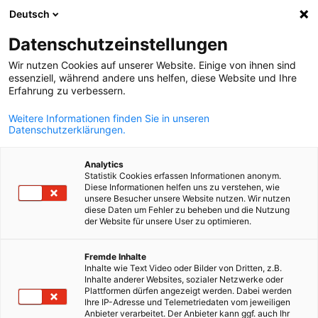
Deutsch
Suche öffnen
Navi
Ein
News:
Neuigkeiten
Datenschutzeinstellungen
Wir nutzen Cookies auf unserer Website. Einige von ihnen sind
Hier finden Sie Nachrichten aus der deutsch-tschechische
essenziell, während andere uns helfen, diese Website und Ihre
Erfahrung zu verbessern.
Wirtschaft, Informationen über unsere Networking-Events
Konferenzen, neue Publikationen und die Ergebnisse
Weitere Informationen finden Sie in unseren
Datenschutzerklärungen.
unserer regelmäßigen Umfragen.
Analytics
Statistik Cookies erfassen Informationen anonym.
Diese Informationen helfen uns zu verstehen, wie
unsere Besucher unsere Website nutzen. Wir nutzen
diese Daten um Fehler zu beheben und die Nutzung
Filter und Sortierung anzeigen
der Website für unsere User zu optimieren.
Filteroptionen wurden erfolgreich aktualisiert
German
Fremde Inhalte
Inhalte wie Text Video oder Bilder von Dritten, z.B.
Inhalte anderer Websites, sozialer Netzwerke oder
Plattformen dürfen angezeigt werden. Dabei werden
Im Zusammenhang mit Neuigkeiten
Ihre IP-Adresse und Telemetriedaten vom jeweiligen
Anbieter verarbeitet. Der Anbieter kann ggf. auch Ihr