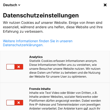
Deutsch
Suche öffnen
Navi
Ein
News:
Podcasts
Datenschutzeinstellungen
Wir nutzen Cookies auf unserer Website. Einige von ihnen sind
Hier finden Sie Nachrichten aus der deutsch-tschechische
essenziell, während andere uns helfen, diese Website und Ihre
Erfahrung zu verbessern.
Wirtschaft, Informationen über unsere Networking-Events
Konferenzen, neue Publikationen und die Ergebnisse
Weitere Informationen finden Sie in unseren
Datenschutzerklärungen.
unserer regelmäßigen Umfragen.
Analytics
Statistik Cookies erfassen Informationen anonym.
Diese Informationen helfen uns zu verstehen, wie
unsere Besucher unsere Website nutzen. Wir nutzen
diese Daten um Fehler zu beheben und die Nutzung
Filter und Sortierung anzeigen
der Website für unsere User zu optimieren.
Filteroptionen wurden erfolgreich aktualisiert
German
Fremde Inhalte
Inhalte wie Text Video oder Bilder von Dritten, z.B.
Inhalte anderer Websites, sozialer Netzwerke oder
Plattformen dürfen angezeigt werden. Dabei werden
Im Zusammenhang mit Podcasts
Ihre IP-Adresse und Telemetriedaten vom jeweiligen
Anbieter verarbeitet. Der Anbieter kann ggf. auch Ihr