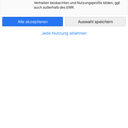
Verhalten beobachten und Nutzungsprofile bilden, ggf.
ALLE PODCASTS
AHK NEWS
WIRTSCHAFT & BUSINESS
auch außerhalb des EWR.
Czech Republic
Alle akzeptieren
Auswahl speichern
Jede Nutzung ablehnen
#14 Fertigung: „Autoindustrie kann
Defence-Industrie skalierbar machen“, sagt
Rafaela Kraus
PODCAST
Krise in Automotive, Boom in Defence. Rafaela Kraus