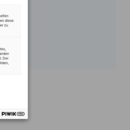
helfen
zen diese
er zu
tes,
werden
t. Der
ilden,