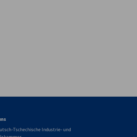
vest
uns
utsch-Tschechische Industrie- und
lskammer