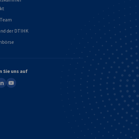
kt
 Team
and der DTIHK
enbörse
n Sie uns auf
ook
inkedin
youtube