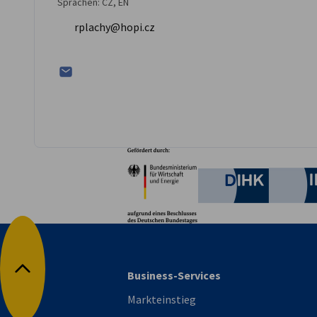
Sprachen: CZ, EN
rplachy@hopi.cz
Partner
Bundesministerium für W
Deutsche 
Business-Services
Nach oben
Markteinstieg