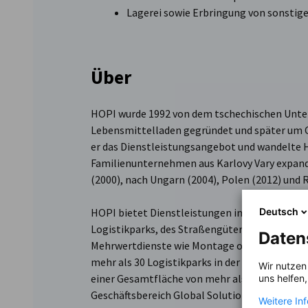
Lagerei sowie Erbringung von sonstige
Über
HOPI wurde 1992 von dem tschechischen Untern
Lebensmittelladen gegründet und später um C
er das Dienstleistungsangebot und wandelte H
Familienunternehmen aus Karlovy Vary expandi
(2000), nach Ungarn (2004), Polen (2012) und 
HOPI bietet Dienstleistungen im Bereich der 
Deutsch
Logistikparks, des Straßengütertransports mi
Daten
Mehrwertdienste wie Montage oder Verpackung
mehr als 30 Logistikparks in der Tschechisch
Wir nutzen
einer Gesamtfläche von mehr als 500.000 Quad
uns helfen
Geschäftsbereich Global Solution auch auf das
Weitere In