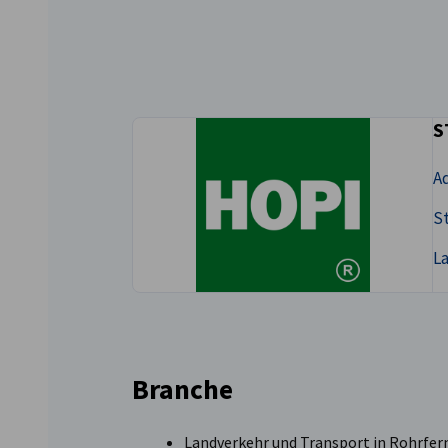
Czech Republic
S
Ad
St
L
Branche
Landverkehr und Transport in Rohrfer