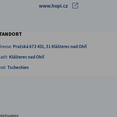
www.hopi.cz
TANDORT
resse:
Pražská 673 431, 51 Klášterec nad Ohří
adt:
Klášterec nad Ohří
and:
Tschechien
nleitungen