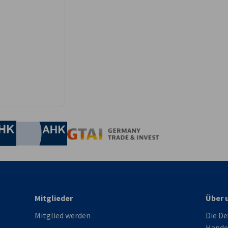
irtschaft und Energie
Industrie- und Handelskammer
Industrie- und Handelskammer
AHK.de
Germany Trade & In
Mitglieder
Über 
Mitglied werden
Die De
Hande