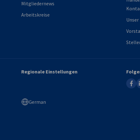
Mitgliedernews
Konta
Arbeitskreise
Unser
Vorst
Stell
Regionale Einstellungen
Folge
faceb
l
German