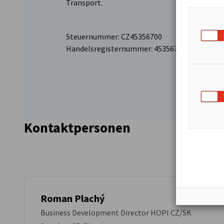
Transport.
Steuernummer: CZ45356700
Handelsregisternummer: 45356700
Kontaktpersonen
Roman Plachý
Business Development Director HOPI CZ/SK