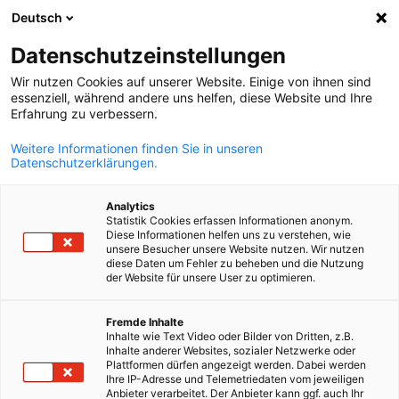
Deutsch
Suche öffnen
Navi
Ein
Datenschutzeinstellungen
Wir nutzen Cookies auf unserer Website. Einige von ihnen sind
essenziell, während andere uns helfen, diese Website und Ihre
Erfahrung zu verbessern.
Weitere Informationen finden Sie in unseren
Datenschutzerklärungen.
Analytics
Statistik Cookies erfassen Informationen anonym.
Diese Informationen helfen uns zu verstehen, wie
Messe Brünn
unsere Besucher unsere Website nutzen. Wir nutzen
diese Daten um Fehler zu beheben und die Nutzung
der Website für unsere User zu optimieren.
Die DTIHK ist seit 2010 offizieller Vertreter der Messegesell­scha
German
Fremde Inhalte
Brünn/ Tschechische Republik in Deutschland. Wir unterstütze
Inhalte wie Text Video oder Bilder von Dritten, z.B.
und beraten deutsche Aussteller und Fachbesucher bei ihrer
Inhalte anderer Websites, sozialer Netzwerke oder
Plattformen dürfen angezeigt werden. Dabei werden
Teilnahme an den Brünner Fachmessen. Durch langjährige
Ihre IP-Adresse und Telemetriedaten vom jeweiligen
Kontakte zu Pressevertretern gewähr­leistet die DTIHK zudem
Anbieter verarbeitet. Der Anbieter kann ggf. auch Ihr