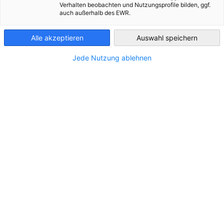
Verhalten beobachten und Nutzungsprofile bilden, ggf.
die Präsenz der Messen in den relevanten Medien.
auch außerhalb des EWR.
Czech Republic
Nächste Messen 2026
Alle akzeptieren
Auswahl speichern
Jede Nutzung ablehnen
MSV
STYL KABO | 21. – 23. August 2026
Inte
VER
67. B2B-Modemesse STYL und 67. B2B-Schuh-
VERANSTALTUNG
und Lederwarenmesse KABO
MES