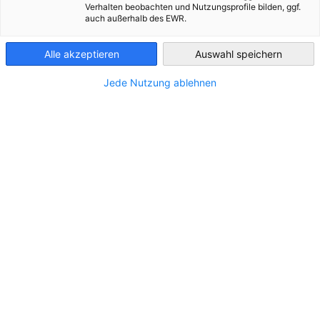
Verhalten beobachten und Nutzungsprofile bilden, ggf.
auch außerhalb des EWR.
Czech Republic
Alle akzeptieren
Auswahl speichern
Jede Nutzung ablehnen
STYL KABO | 21. – 23. August 2026
67. B2B-Modemesse STYL und 67. B2B-Schuh- und
VERANSTALTUNG
Lederwarenmesse KABO
MESSEN
Mehr Infos & Ausstelleranmeldung