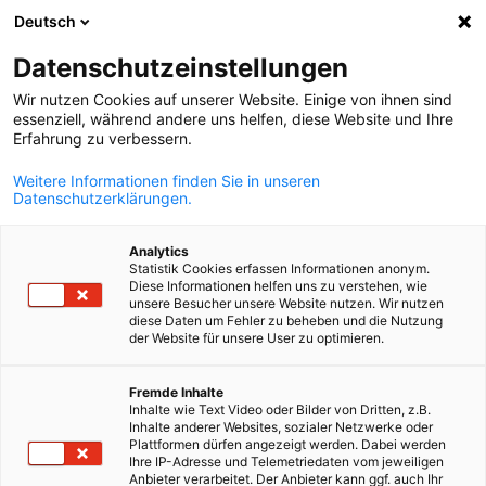
Deutsch
Suche öffnen
Navi
Ein
Events
Datenschutzeinstellungen
Wir nutzen Cookies auf unserer Website. Einige von ihnen sind
Entdecken Sie unsere Veranstaltungen und melden Sie sic
essenziell, während andere uns helfen, diese Website und Ihre
Erfahrung zu verbessern.
noch heute an!
Weitere Informationen finden Sie in unseren
Datenschutzerklärungen.
Analytics
Statistik Cookies erfassen Informationen anonym.
Filter und Sortierung anzeigen
Filteroptionen wurden erfolgreich aktualisiert
Diese Informationen helfen uns zu verstehen, wie
unsere Besucher unsere Website nutzen. Wir nutzen
diese Daten um Fehler zu beheben und die Nutzung
der Website für unsere User zu optimieren.
German
Fremde Inhalte
Inhalte wie Text Video oder Bilder von Dritten, z.B.
Inhalte anderer Websites, sozialer Netzwerke oder
Plattformen dürfen angezeigt werden. Dabei werden
Ihre IP-Adresse und Telemetriedaten vom jeweiligen
Anbieter verarbeitet. Der Anbieter kann ggf. auch Ihr