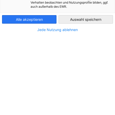
Verhalten beobachten und Nutzungsprofile bilden, ggf.
výjimečný komfort.
Czech Republic
auch außerhalb des EWR.
Alle akzeptieren
Auswahl speichern
Jede Nutzung ablehnen
Přejít na předchozí
Přejít na další
Partneři
Federal Ministry for Economic Affairs and 
German 
Chamber of Commerce and Industry
AHK.de