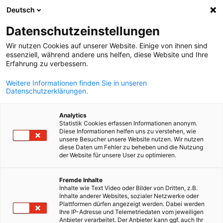
Deutsch
Otevřít vyhle
Otev
Zav
Datenschutzeinstellungen
Wir nutzen Cookies auf unserer Website. Einige von ihnen sind
essenziell, während andere uns helfen, diese Website und Ihre
Erfahrung zu verbessern.
Weitere Informationen finden Sie in unseren
Datenschutzerklärungen.
Analytics
Statistik Cookies erfassen Informationen anonym.
Diese Informationen helfen uns zu verstehen, wie
Hotely & resorty
unsere Besucher unsere Website nutzen. Wir nutzen
diese Daten um Fehler zu beheben und die Nutzung
der Website für unsere User zu optimieren.
Czech
Objevte exkluzivní nabídky našich členských hotelů a resortů.
Fremde Inhalte
Členové Německo-české průmyslové a obchodní komory moho
Inhalte wie Text Video oder Bilder von Dritten, z.B.
využít speciálně připravené akce určené výhradně pro členskou s
Inhalte anderer Websites, sozialer Netzwerke oder
Plattformen dürfen angezeigt werden. Dabei werden
ČNOPK. Ať už plánujete služební cestu či dovolenou, naše
Ihre IP-Adresse und Telemetriedaten vom jeweiligen
partnerské hotely a resorty vám nabídnou atraktivní služby i
Anbieter verarbeitet. Der Anbieter kann ggf. auch Ihr