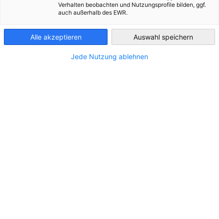
Verhalten beobachten und Nutzungsprofile bilden, ggf.
Czech Republic
auch außerhalb des EWR.
Nabízíme individuálně
koncipované vzdělávací formáty
,
Alle akzeptieren
Auswahl speichern
které jsou přesně přizpůsobeny potřebám vaší společnosti.
Jede Nutzung ablehnen
Naše nabídka seminářů zahrnuje mimo jiné:
české i německé pracovní právo
daňové právo a praktické daňové otázky
německé účetní předpisy
povinnosti a odpovědnosti statutárních orgánů
interkulturní semináře pro česko-německou
spolupráci
další odborná a manažerská témata podle potřeby
Zajímají Vás jiná témata? Rádi pro Vás připravíme individuální
řešení.