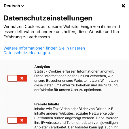
Deutsch
Otevřít vyhle
Otev
Zav
Datenschutzeinstellungen
Wir nutzen Cookies auf unserer Website. Einige von ihnen sind
essenziell, während andere uns helfen, diese Website und Ihre
Erfahrung zu verbessern.
Weitere Informationen finden Sie in unseren
Datenschutzerklärungen.
Analytics
Statistik Cookies erfassen Informationen anonym.
Diese Informationen helfen uns zu verstehen, wie
© Canva
unsere Besucher unsere Website nutzen. Wir nutzen
In-house semináře
diese Daten um Fehler zu beheben und die Nutzung
der Website für unsere User zu optimieren.
Czech
Fremde Inhalte
Vzdělávání, které odpovídá potřebám Vaší firmy
Inhalte wie Text Video oder Bilder von Dritten, z.B.
Inhalte anderer Websites, sozialer Netzwerke oder
Připravíme pro Vás semináře na míru a podpoříme Vás při
Plattformen dürfen angezeigt werden. Dabei werden
cíleném rozvoji zaměstnanců a dlouhodobém posilování Vaší
Ihre IP-Adresse und Telemetriedaten vom jeweiligen
Anbieter verarbeitet. Der Anbieter kann ggf. auch Ihr
společnosti.