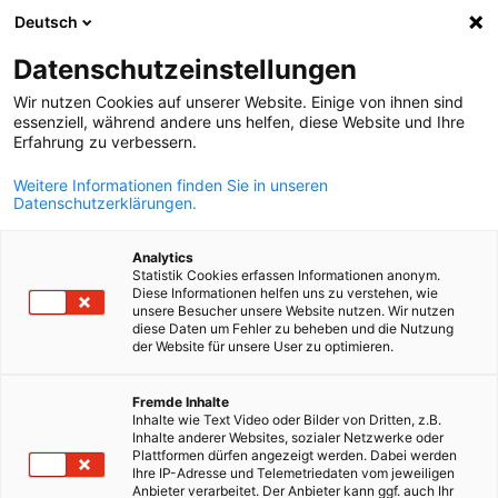
Deutsch
Otevřít vyhle
Otev
Zav
Datenschutzeinstellungen
Wir nutzen Cookies auf unserer Website. Einige von ihnen sind
essenziell, während andere uns helfen, diese Website und Ihre
Erfahrung zu verbessern.
Weitere Informationen finden Sie in unseren
Datenschutzerklärungen.
Analytics
Statistik Cookies erfassen Informationen anonym.
Diese Informationen helfen uns zu verstehen, wie
Mzdový benchmarking
unsere Besucher unsere Website nutzen. Wir nutzen
diese Daten um Fehler zu beheben und die Nutzung
der Website für unsere User zu optimieren.
Czech
Získejte cenné poznatky a zůstaňte o krok napřed v získávání
Fremde Inhalte
kvalifikovaných pracovníků!
Inhalte wie Text Video oder Bilder von Dritten, z.B.
Inhalte anderer Websites, sozialer Netzwerke oder
Mzdový benchmarking 2026
Plattformen dürfen angezeigt werden. Dabei werden
Ihre IP-Adresse und Telemetriedaten vom jeweiligen
Napětí na trhu práce mírně polevilo a inflace se vrátila do
Anbieter verarbeitet. Der Anbieter kann ggf. auch Ihr