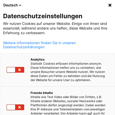
Deutsch
Otevřít vyhle
Otev
Zav
Datenschutzeinstellungen
Wir nutzen Cookies auf unserer Website. Einige von ihnen sind
essenziell, während andere uns helfen, diese Website und Ihre
Erfahrung zu verbessern.
Weitere Informationen finden Sie in unseren
Datenschutzerklärungen.
Analytics
Statistik Cookies erfassen Informationen anonym.
Diese Informationen helfen uns zu verstehen, wie
Lifestyle a volný čas
unsere Besucher unsere Website nutzen. Wir nutzen
diese Daten um Fehler zu beheben und die Nutzung
der Website für unsere User zu optimieren.
Czech
Od sportovních aktivit přes wellness až po kulturní zážitky –
Fremde Inhalte
členové sdílejí své volnočasové a lifestyle nabídky se členy
Inhalte wie Text Video oder Bilder von Dritten, z.B.
komunity. Užívejte si kvalitní odpočinek a zážitky za zvýhodněn
Inhalte anderer Websites, sozialer Netzwerke oder
Plattformen dürfen angezeigt werden. Dabei werden
ceny.
Ihre IP-Adresse und Telemetriedaten vom jeweiligen
Anbieter verarbeitet. Der Anbieter kann ggf. auch Ihr