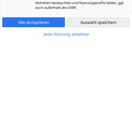
Verhalten beobachten und Nutzungsprofile bilden, ggf.
Czech Republic
auch außerhalb des EWR.
Alle akzeptieren
Auswahl speichern
Jede Nutzung ablehnen
Partneři
Federal Ministry for Economic Affairs and 
German 
Chamber of Commerce and Industry
AHK.de
Germany Trade & Invest