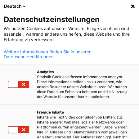
Deutsch
Otevřít vyhle
Otev
Zav
News
28/01/2026
Datenschutzeinstellungen
Wir nutzen Cookies auf unserer Website. Einige von ihnen sind
Aimtec posiluje technologicko
essenziell, während andere uns helfen, diese Website und Ihre
Erfahrung zu verbessern.
vizi. Do dozorčí rady přichází
Weitere Informationen finden Sie in unseren
Bohuslav Dohnal
Datenschutzerklärungen.
Analytics
Plzeňská technologicko-poradenská firma Aimtec, specialista 
Statistik Cookies erfassen Informationen anonym.
Diese Informationen helfen uns zu verstehen, wie
digitální transformaci průmyslových podniků, jmenovala nové
unsere Besucher unsere Website nutzen. Wir nutzen
člena dozorčí rady. Od ledna 2026 je jím Bohuslav Dohnal, zkuše
diese Daten um Fehler zu beheben und die Nutzung
der Website für unsere User zu optimieren.
podnikatel s třicetiletou praxí v IT pro firemní zákazníky. Do
Czech
společnosti Aimtec přináší cenné know-how z oblastí klíčových
Fremde Inhalte
pro její další růst – umělé inteligence, cloudových služeb a SaaS.
Inhalte wie Text Video oder Bilder von Dritten, z.B.
Inhalte anderer Websites, sozialer Netzwerke oder
Bohuslav Dohnal je zakladatel a předseda představenstva
Plattformen dürfen angezeigt werden. Dabei werden
společnosti Revolgy Business Solutions, IT firmy zaměřené
Ihre IP-Adresse und Telemetriedaten vom jeweiligen
Anbieter verarbeitet. Der Anbieter kann ggf. auch Ihr
na B2B zákazníky, kterou buduje od roku 1996. Pod jeho