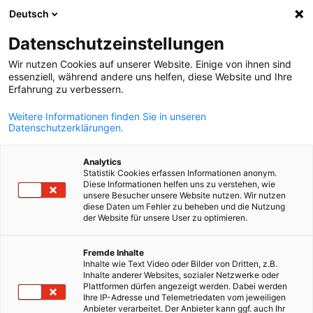
Deutsch
Otevřít vyhle
Otev
Zav
Datenschutzeinstellungen
Wir nutzen Cookies auf unserer Website. Einige von ihnen sind
essenziell, während andere uns helfen, diese Website und Ihre
Erfahrung zu verbessern.
Weitere Informationen finden Sie in unseren
Datenschutzerklärungen.
Analytics
Statistik Cookies erfassen Informationen anonym.
Diese Informationen helfen uns zu verstehen, wie
© Forvis Mazars
unsere Besucher unsere Website nutzen. Wir nutzen
diese Daten um Fehler zu beheben und die Nutzung
News
30/03/2026
der Website für unsere User zu optimieren.
Czech
Nové vydání Forvis Mazars Tax
Fremde Inhalte
Inhalte wie Text Video oder Bilder von Dritten, z.B.
View
Inhalte anderer Websites, sozialer Netzwerke oder
Plattformen dürfen angezeigt werden. Dabei werden
Ihre IP-Adresse und Telemetriedaten vom jeweiligen
Anbieter verarbeitet. Der Anbieter kann ggf. auch Ihr