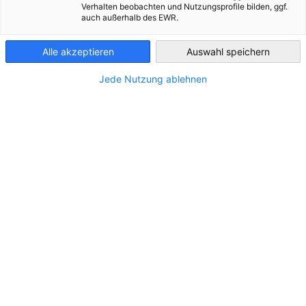
Forvis Mazars | Tax View 03/2026
Verhalten beobachten und Nutzungsprofile bilden, ggf.
Czech Republic
auch außerhalb des EWR.
V tomto vydání daňového newsletteru přináší společnost
Forvis Mazars výběr aktuálních legislativních změn a
Alle akzeptieren
Auswahl speichern
judikaturních novinek z oblasti daní, účetnictví a souvisejících
oblastí:
Jede Nutzung ablehnen
Informace GFŘ k uplatňování DPH u nemovitých věcí
Změny v kategorizaci účetních jednotek
Klíčové změny v oblasti starobních důchodů od roku
2026
Práce ze zahraničí a vznik stálé provozovny
Věříme, že Vám i toto vydání poskytne užitečnou orientaci v
aktuálním vývoji v daňovém prostředí.
VÍCE SE DOČTETE ZDE
www.forvismazars.com