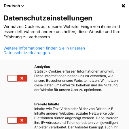
Deutsch
Otevřít vyhle
Otev
Zav
Datenschutzeinstellungen
Wir nutzen Cookies auf unserer Website. Einige von ihnen sind
essenziell, während andere uns helfen, diese Website und Ihre
Erfahrung zu verbessern.
Weitere Informationen finden Sie in unseren
Datenschutzerklärungen.
Analytics
Statistik Cookies erfassen Informationen anonym.
Diese Informationen helfen uns zu verstehen, wie
News
10/05/2026
unsere Besucher unsere Website nutzen. Wir nutzen
diese Daten um Fehler zu beheben und die Nutzung
der Website für unsere User zu optimieren.
Opening Q-LAB, laboratoře
Czech
Fremde Inhalte
technické čistoty v ISO 7
Inhalte wie Text Video oder Bilder von Dritten, z.B.
Inhalte anderer Websites, sozialer Netzwerke oder
Plattformen dürfen angezeigt werden. Dabei werden
Ihre IP-Adresse und Telemetriedaten vom jeweiligen
Společnost QPAG představí nové specializované pracoviště
Anbieter verarbeitet. Der Anbieter kann ggf. auch Ihr