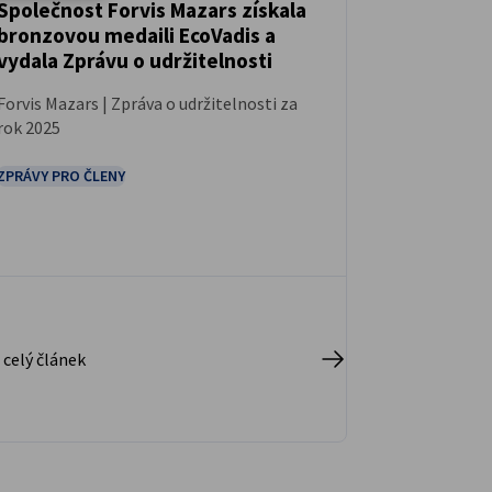
Společnost Forvis Mazars získala
bronzovou medaili EcoVadis a
ZPRÁVY
vydala Zprávu o udržitelnosti
Forvis Mazars | Zpráva o udržitelnosti za
rok 2025
ZPRÁVY PRO ČLENY
 celý článek