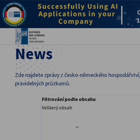
Zav
News
Zde najdete zprávy z česko-německého hospodářství, 
pravidelných průzkumů.
Filtrování podle obsahu
Czech
Veškerý obsah
Možnosti filtru byly úspěšně aktualizovány