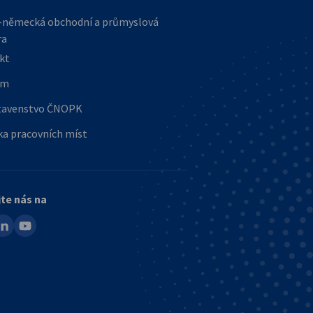
-německá obchodní a průmyslová
ra
kt
ým
tavenstvo ČNOPK
ka pracovních míst
jte nás na
ook
inkedin
youtube