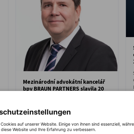
Mezinárodní advokátní kancelář
bpv BRAUN PARTNERS slavila 20
ZPRÁVY
let
Advokátní kancelář bpv BRAUN PARTNERS
schutzeinstellungen
oslavila 16. června 2026 dvacáté výročí
svého vzniku slavnostním večerem v
 Cookies auf unserer Website. Einige von ihnen sind essenziell, wäh
historických prostorách Augustiniánského
, diese Website und Ihre Erfahrung zu verbessern.
kláštera na Malé Straně v Praze. Více než