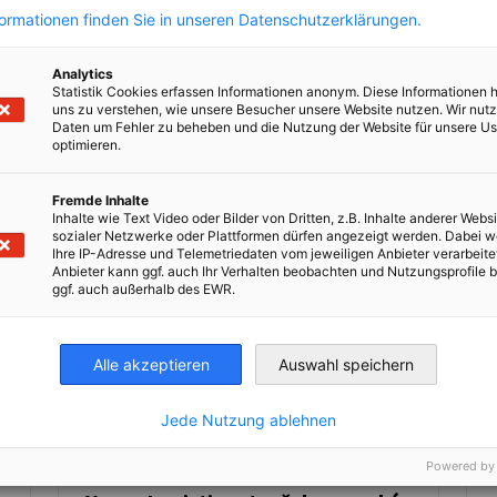
formationen finden Sie in unseren Datenschutzerklärungen.
300 hostů z několika zemí se sešlo, aby si
připomnělo dvě dekády společného
úspěchu.
Analytics
Statistik Cookies erfassen Informationen anonym. Diese Informationen 
Číst celý článek
Číst
uns zu verstehen, wie unsere Besucher unsere Website nutzen. Wir nut
Daten um Fehler zu beheben und die Nutzung der Website für unsere Us
optimieren.
Fremde Inhalte
Inhalte wie Text Video oder Bilder von Dritten, z.B. Inhalte anderer Websi
sozialer Netzwerke oder Plattformen dürfen angezeigt werden. Dabei 
Ihre IP-Adresse und Telemetriedaten vom jeweiligen Anbieter verarbeite
Anbieter kann ggf. auch Ihr Verhalten beobachten und Nutzungsprofile b
ggf. auch außerhalb des EWR.
Alle akzeptieren
Auswahl speichern
Jede Nutzung ablehnen
Powered by