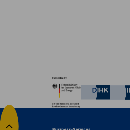
Partneři
Federal Ministry for Eco
German C
Business-Services
Zpět na začátek