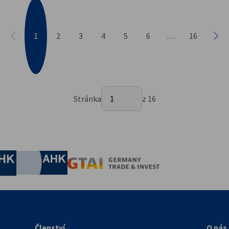
1
2
3
4
5
6
…
16
Předchozí
Násl
Vyberte stránku
Stránka
1
z 16
Stránka 1 z 16
nomic Affairs and Energy
Chamber of Commerce and Industry
hamber of Commerce and Industry
AHK.de
Germany Trade & In
Členství
O nás