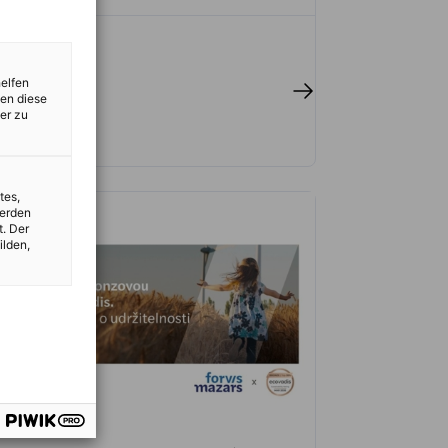
helfen
 celý článek
zen diese
er zu
tes,
werden
t. Der
ilden,