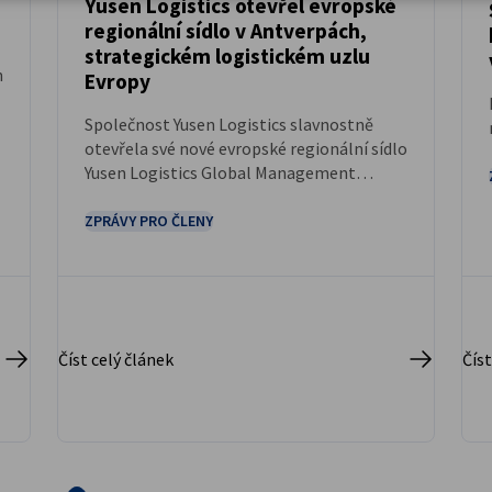
Yusen Logistics otevřel evropské
regionální sídlo v Antverpách,
ZPRÁVY
strategickém logistickém uzlu
n
Evropy
Společnost Yusen Logistics slavnostně
otevřela své nové evropské regionální sídlo
Yusen Logistics Global Management
(Europe) N.V. (YLGM-EUR) v belgických
Antverpách. Naplňuje tím svůj dlouhodobý
ZPRÁVY PRO ČLENY
závazek vůči evropskému trhu a zároveň
vytváří základnu v jednom z
nejvýznamnějších logistických center v
Evropě.
Číst celý článek
Číst