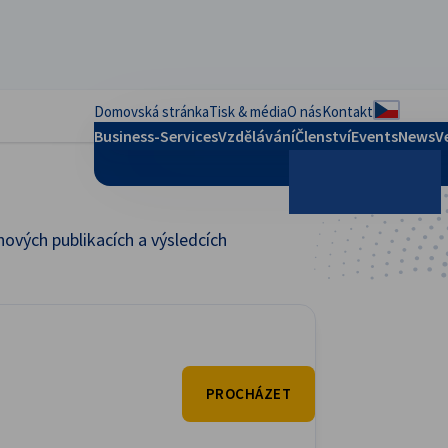
Domovská stránka
Tisk & média
O nás
Kontakt
Volba re
Business-Services
Vzdělávání
Členství
Events
News
V
ových publikacích a výsledcích
Vyhledávání
PROCHÁZET