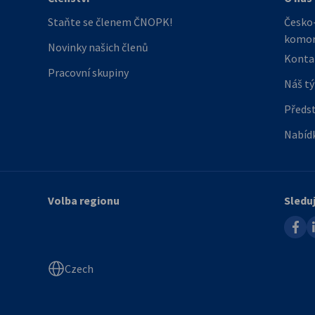
Staňte se členem ČNOPK!
Česko
komo
Novinky našich členů
Konta
Pracovní skupiny
Náš t
Předs
Nabíd
Volba regionu
Sledu
faceb
l
Czech