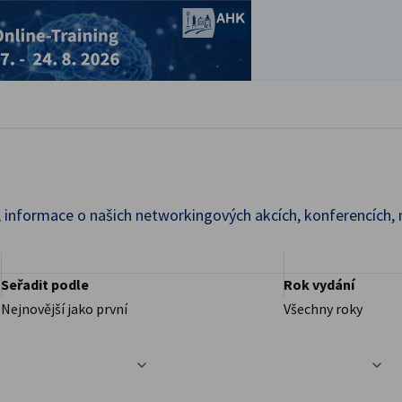
řít předvolby
informace o našich networkingových akcích, konferencích, n
Seřadit podle
Rok vydání
Nejnovější jako první
Všechny roky