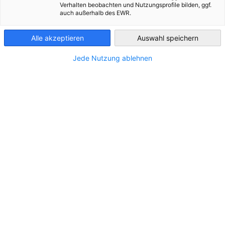
Verhalten beobachten und Nutzungsprofile bilden, ggf.
STANDORT
auch außerhalb des EWR.
Czech Republic
Adresse:
Řemenovská 1999, 393 17 Pelhřimov
Alle akzeptieren
Auswahl speichern
Stadt:
Pelhřimov
Jede Nutzung ablehnen
Land:
Tschechien
KONTAKT
Rufen Sie uns an!
(+420) 565 353 103
Schreiben Sie uns eine E-Mail!
info@dup.cz