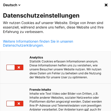
Deutsch
Suche öffnen
Navi
Ein
Datenschutzeinstellungen
Wir nutzen Cookies auf unserer Website. Einige von ihnen sind
essenziell, während andere uns helfen, diese Website und Ihre
Erfahrung zu verbessern.
Weitere Informationen finden Sie in unseren
Datenschutzerklärungen.
Analytics
Statistik Cookies erfassen Informationen anonym.
Diese Informationen helfen uns zu verstehen, wie
© ahk/dihk
unsere Besucher unsere Website nutzen. Wir nutzen
Agiler Projektmanager - Online
diese Daten um Fehler zu beheben und die Nutzung
der Website für unsere User zu optimieren.
Zertifikatslehrgang (auf
German
Fremde Inhalte
Englisch)
Inhalte wie Text Video oder Bilder von Dritten, z.B.
Inhalte anderer Websites, sozialer Netzwerke oder
Plattformen dürfen angezeigt werden. Dabei werden
Ihre IP-Adresse und Telemetriedaten vom jeweiligen
„Agilität“ und „agiles Arbeiten“, damit wird alles besser? Statt
Anbieter verarbeitet. Der Anbieter kann ggf. auch Ihr