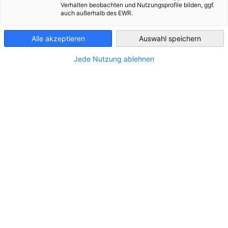
Verhalten beobachten und Nutzungsprofile bilden, ggf.
auch außerhalb des EWR.
STANDORT
Czech Republic
Adresse:
Příchovice 234 , 334 01 Přeštice
Alle akzeptieren
Auswahl speichern
Stadt:
Přeštice
Jede Nutzung ablehnen
Land:
Tschechien
KONTAKT
Rufen Sie uns an!
(+420) 371 122 711
Schreiben Sie uns eine E-Mail!
info@ilv.cz