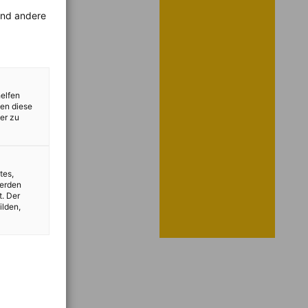
rend andere
helfen
zen diese
er zu
tes,
werden
t. Der
ilden,
vest