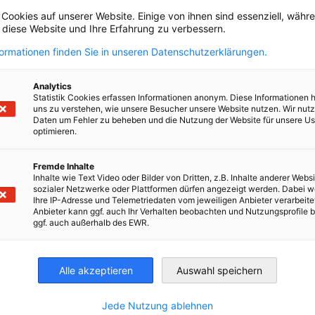
 Cookies auf unserer Website. Einige von ihnen sind essenziell, wäh
, diese Website und Ihre Erfahrung zu verbessern.
formationen finden Sie in unseren Datenschutzerklärungen.
Analytics
Statistik Cookies erfassen Informationen anonym. Diese Informationen 
uns zu verstehen, wie unsere Besucher unsere Website nutzen. Wir nut
Daten um Fehler zu beheben und die Nutzung der Website für unsere Us
optimieren.
ich mit der unten einzusehenden Datenschutzerklärung der DTIHK
Fremde Inhalte
Inhalte wie Text Video oder Bilder von Dritten, z.B. Inhalte anderer Websi
sozialer Netzwerke oder Plattformen dürfen angezeigt werden. Dabei 
Ihre IP-Adresse und Telemetriedaten vom jeweiligen Anbieter verarbeite
Anbieter kann ggf. auch Ihr Verhalten beobachten und Nutzungsprofile b
ggf. auch außerhalb des EWR.
Alle akzeptieren
Auswahl speichern
irtschaft und Energie
Industrie- und Handelskammer
Industrie- und Handelskammer
AHK.de
Germany Trade & In
Jede Nutzung ablehnen