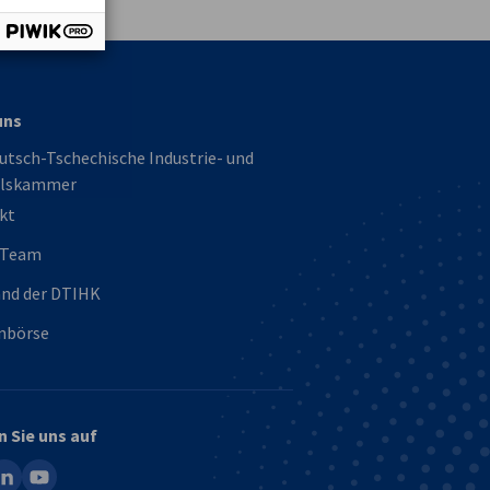
uns
utsch-Tschechische Industrie- und
lskammer
kt
 Team
and der DTIHK
enbörse
n Sie uns auf
ook
inkedin
youtube