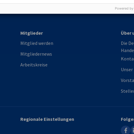
Powered by
Mitglieder
Über 
Mitglied werden
Die De
Hande
Mitgliedernews
Konta
Arbeitskreise
Unser
Vorst
Stell
Regionale Einstellungen
Folge
faceb
l