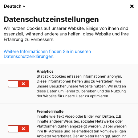
Deutsch
Suche öffnen
Navi
Ein
Datenschutzeinstellungen
Wir nutzen Cookies auf unserer Website. Einige von ihnen sind
essenziell, während andere uns helfen, diese Website und Ihre
Erfahrung zu verbessern.
Weitere Informationen finden Sie in unseren
Datenschutzerklärungen.
Analytics
Statistik Cookies erfassen Informationen anonym.
Diese Informationen helfen uns zu verstehen, wie
© canva.com
unsere Besucher unsere Website nutzen. Wir nutzen
Rechts & Steuern
diese Daten um Fehler zu beheben und die Nutzung
der Website für unsere User zu optimieren.
German
Fremde Inhalte
Kaum ein Bereich ist so schwer zu überblicken und permanente
Inhalte wie Text Video oder Bilder von Dritten, z.B.
Veränderungen unterworfen, wie Rechts- und Steuerfragen.
Inhalte anderer Websites, sozialer Netzwerke oder
Plattformen dürfen angezeigt werden. Dabei werden
Reformen im Arbeits-, Handels- und Steuerrecht führen in
Ihre IP-Adresse und Telemetriedaten vom jeweiligen
Anbieter verarbeitet. Der Anbieter kann ggf. auch Ihr
Tschechien zu umfassenden Gesetzesänderungen, die für