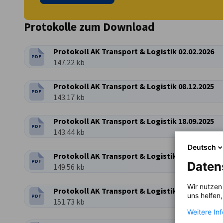
Protokolle zum Download
Protokoll AK Transport & Logistik 02.02.2026
PDF
DATEITYP:
Dateigröße:
147.22 kb
Protokoll AK Transport & Logistik 08.12.2025
PDF
DATEITYP:
Dateigröße:
143.17 kb
Protokoll AK Transport & Logistik 18.09.2025
PDF
DATEITYP:
Dateigröße:
143.44 kb
Deutsch
Protokoll AK Transport & Logistik 24.06.2025
PDF
Daten
DATEITYP:
Dateigröße:
149.56 kb
Wir nutzen
Protokoll AK Transport & Logistik 14.04.2025
uns helfen
PDF
DATEITYP:
Dateigröße:
151.73 kb
Weitere In