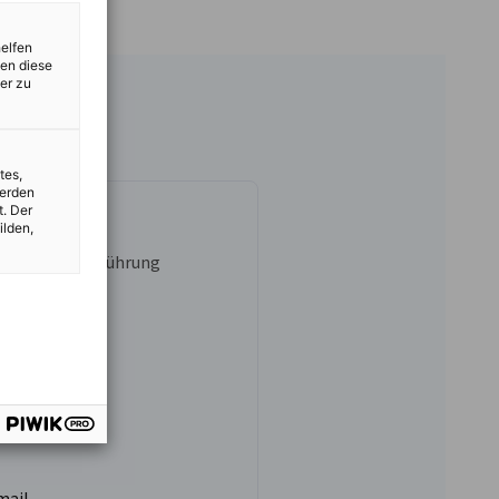
helfen
zen diese
er zu
tes,
werden
t. Der
tová
ilden,
 der Geschäftsführung
rung
 490 300
mail