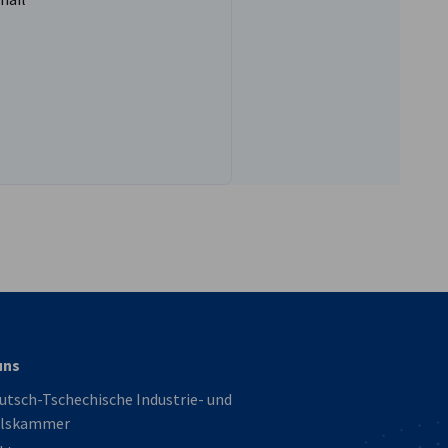
vest
uns
utsch-Tschechische Industrie- und
lskammer