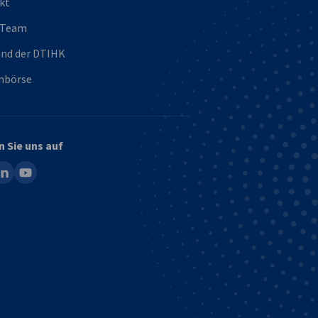
kt
 Team
and der DTIHK
enbörse
n Sie uns auf
ook
inkedin
youtube