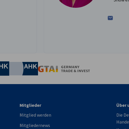
er auf der LinkedIn gehen
irtschaft und Energie
Industrie- und Handelskammer
Industrie- und Handelskammer
AHK.de
Germany Trade & In
Mitglieder
Über 
Mitglied werden
Die De
Hande
Mitgliedernews