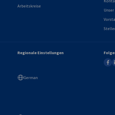
Konta
Arbeitskreise
Unser
Vorst
Stell
Regionale Einstellungen
Folge
faceb
l
German