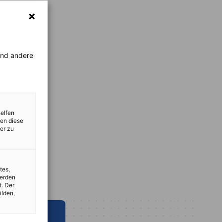
rend andere
helfen
zen diese
er zu
tes,
werden
t. Der
ilden,