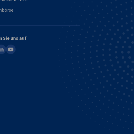
enbörse
n Sie uns auf
ook
inkedin
youtube