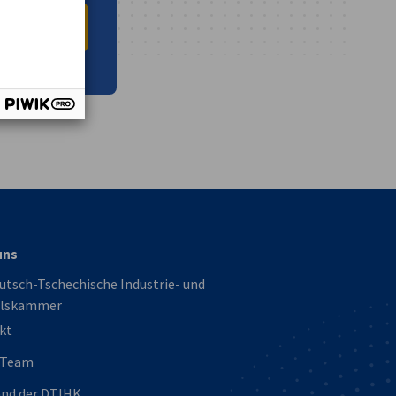
 INFO HUB
vest
uns
utsch-Tschechische Industrie- und
lskammer
kt
 Team
and der DTIHK