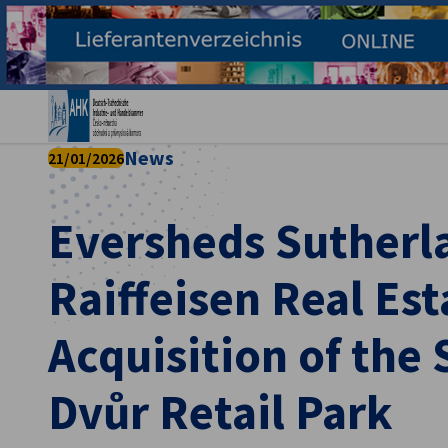
Ein
News
21/01/2026
Eversheds Sutherl
Raiffeisen Real Es
Acquisition of the 
German
Dvůr Retail Park