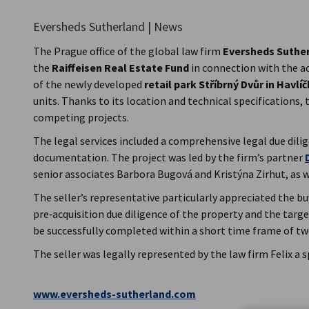
Eversheds Sutherland | News
Czech Republic
The Prague office of the global law firm
Eversheds Suthe
the
Raiffeisen Real Estate Fund
in connection with the a
of the newly developed
retail park Stříbrný Dvůr in Havlí
units. Thanks to its location and technical specifications,
competing projects.
The legal services included a comprehensive legal due dili
documentation. The project was led by the firm’s partner
senior associates Barbora Bugová and Kristýna Zirhut, as w
The seller’s representative particularly appreciated the bu
pre‑acquisition due diligence of the property and the tar
be successfully completed within a short time frame of t
The seller was legally represented by the law firm Felix a s
www.eversheds-sutherland.com