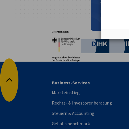
Suchen Si
In unserem In
Downloads, Vid
Partner
Bundesministerium für W
Deutsche 
Business-Services
Nach oben
Markteinstieg
Rechts- & Investorenberatung
Steuern & Accounting
Gehaltsbenchmark