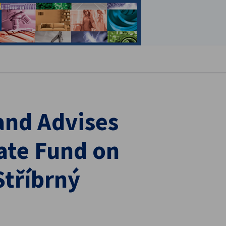
stellungen schließen
and Advises
tate Fund on
Stříbrný