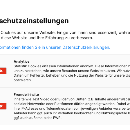
schutzeinstellungen
 Cookies auf unserer Website. Einige von ihnen sind essenziell, wäh
, diese Website und Ihre Erfahrung zu verbessern.
formationen finden Sie in unseren Datenschutzerklärungen.
Analytics
Statistik Cookies erfassen Informationen anonym. Diese Informationen 
uns zu verstehen, wie unsere Besucher unsere Website nutzen. Wir nut
Daten um Fehler zu beheben und die Nutzung der Website für unsere Us
optimieren.
Fremde Inhalte
en
en
 Xing teilen
Kopiere URL zum Clipboard
Inhalte wie Text Video oder Bilder von Dritten, z.B. Inhalte anderer Websi
sozialer Netzwerke oder Plattformen dürfen angezeigt werden. Dabei 
Ihre IP-Adresse und Telemetriedaten vom jeweiligen Anbieter verarbeite
Anbieter kann ggf. auch Ihr Verhalten beobachten und Nutzungsprofile b
ggf. auch außerhalb des EWR.