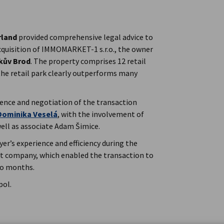
rland
provided comprehensive legal advice to
cquisition of IMMOMARKET-1 s.r.o., the owner
čkův Brod
. The property comprises 12 retail
 the retail park clearly outperforms many
gence and negotiation of the transaction
Dominika Veselá
, with the involvement of
ell as associate Adam Šimice.
yer’s experience and efficiency during the
get company, which enabled the transaction to
wo months.
pol.