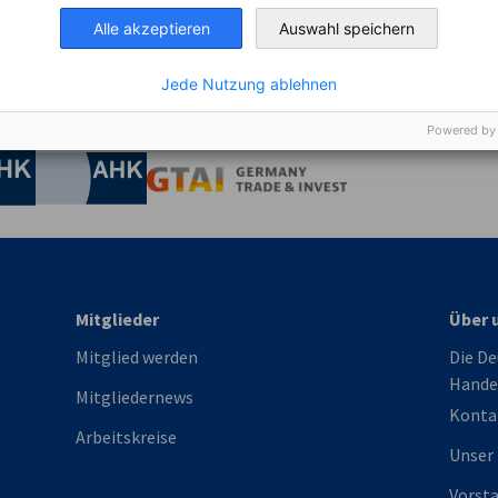
e etwas Anderes?
Alle akzeptieren
Auswahl speichern
ZUM
formationszentrum finden Sie aktuelle Neuigkeiten,
eos, Podcasts...
Jede Nutzung ablehnen
irtschaft und Energie
Powered by
Industrie- und Handelskammer
Industrie- und Handelskammer
AHK.de
Germany Trade & In
Mitglieder
Über 
Mitglied werden
Die De
Hande
Mitgliedernews
Konta
Arbeitskreise
Unser
Vorst