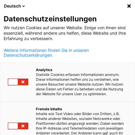
Deutsch
Suche öffnen
Navi
Ein
Datenschutzeinstellungen
Wir nutzen Cookies auf unserer Website. Einige von ihnen sind
essenziell, während andere uns helfen, diese Website und Ihre
Erfahrung zu verbessern.
Weitere Informationen finden Sie in unseren
Datenschutzerklärungen.
Analytics
Statistik Cookies erfassen Informationen anonym.
Diese Informationen helfen uns zu verstehen, wie
© Bosch Powertrain
unsere Besucher unsere Website nutzen. Wir nutzen
diese Daten um Fehler zu beheben und die Nutzung
News
26/02/2026
der Website für unsere User zu optimieren.
Juniors’ Bosch Day showed
German
Fremde Inhalte
Inhalte wie Text Video oder Bilder von Dritten, z.B.
young people the way to
Inhalte anderer Websites, sozialer Netzwerke oder
Plattformen dürfen angezeigt werden. Dabei werden
technology
Ihre IP-Adresse und Telemetriedaten vom jeweiligen
Anbieter verarbeitet. Der Anbieter kann ggf. auch Ihr