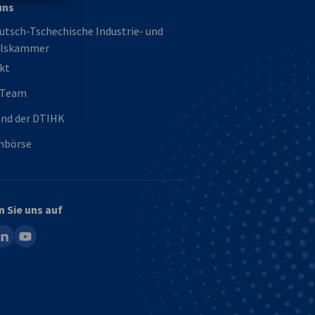
uns
utsch-Tschechische Industrie- und
lskammer
kt
 Team
and der DTIHK
enbörse
n Sie uns auf
ook
inkedin
youtube