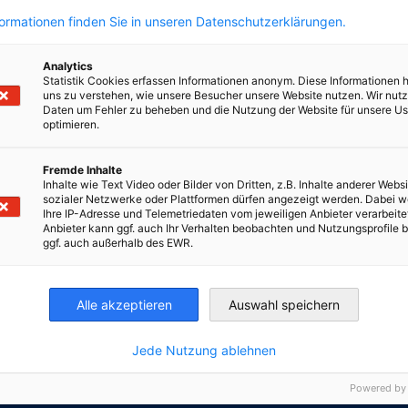
formationen finden Sie in unseren Datenschutzerklärungen.
en
en
 Xing teilen
Kopiere URL zum Clipboard
Analytics
Statistik Cookies erfassen Informationen anonym. Diese Informationen 
uns zu verstehen, wie unsere Besucher unsere Website nutzen. Wir nut
Daten um Fehler zu beheben und die Nutzung der Website für unsere Us
optimieren.
e etwas Anderes?
Fremde Inhalte
ZUM
Inhalte wie Text Video oder Bilder von Dritten, z.B. Inhalte anderer Websi
formationszentrum finden Sie aktuelle Neuigkeiten,
sozialer Netzwerke oder Plattformen dürfen angezeigt werden. Dabei 
eos, Podcasts...
Ihre IP-Adresse und Telemetriedaten vom jeweiligen Anbieter verarbeite
Anbieter kann ggf. auch Ihr Verhalten beobachten und Nutzungsprofile b
ggf. auch außerhalb des EWR.
irtschaft und Energie
Industrie- und Handelskammer
Industrie- und Handelskammer
AHK.de
Germany Trade & In
Alle akzeptieren
Auswahl speichern
Jede Nutzung ablehnen
Powered by