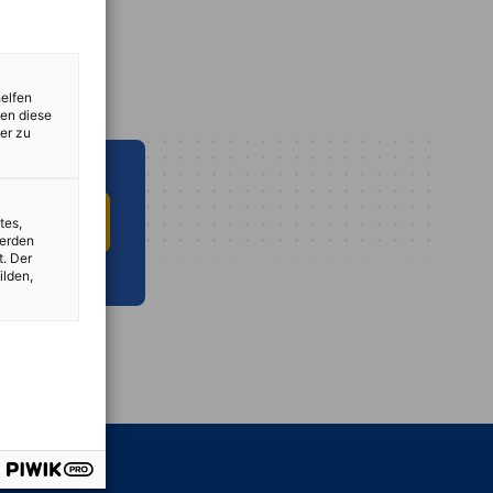
helfen
zen diese
er zu
 INFO HUB
tes,
werden
t. Der
ilden,
vest