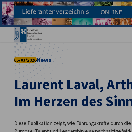
Ein
News
05/03/2026
Laurent Laval, Art
Im Herzen des Sin
German
Diese Publikation zeigt, wie Führungskräfte durch die
Purpose, Talent und Leadership eine nachhaltige Wirk