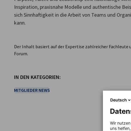
Inspiration, praxisnahe Modelle und authentische Beis
Czech Republic
sich Sinnhaftigkeit in die Arbeit von Teams und Organ
kann.
Der Inhalt basiert auf der Expertise zahlreicher Fachleut
Forum.
IN DEN KATEGORIEN:
MITGLIEDER NEWS
Deutsch
Daten
TEILEN
Wir nutzen
uns helfen