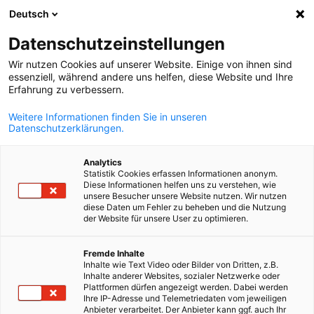
Deutsch
Suche öffnen
Navi
Ein
Datenschutzeinstellungen
Wir nutzen Cookies auf unserer Website. Einige von ihnen sind
essenziell, während andere uns helfen, diese Website und Ihre
Erfahrung zu verbessern.
Weitere Informationen finden Sie in unseren
Datenschutzerklärungen.
Analytics
Statistik Cookies erfassen Informationen anonym.
Diese Informationen helfen uns zu verstehen, wie
© DTIHK/Jaromír Zubák
unsere Besucher unsere Website nutzen. Wir nutzen
diese Daten um Fehler zu beheben und die Nutzung
News
28/04/2025
der Website für unsere User zu optimieren.
Speed Business Meeting: 62
German
Fremde Inhalte
Inhalte wie Text Video oder Bilder von Dritten, z.B.
Firmen und 310 One-To-One-
Inhalte anderer Websites, sozialer Netzwerke oder
Plattformen dürfen angezeigt werden. Dabei werden
Meetings
Ihre IP-Adresse und Telemetriedaten vom jeweiligen
Anbieter verarbeitet. Der Anbieter kann ggf. auch Ihr