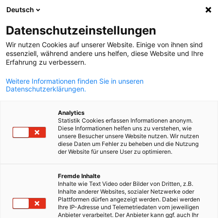
Deutsch
Suche öffnen
Navi
Ein
Datenschutzeinstellungen
Wir nutzen Cookies auf unserer Website. Einige von ihnen sind
essenziell, während andere uns helfen, diese Website und Ihre
Erfahrung zu verbessern.
Weitere Informationen finden Sie in unseren
Datenschutzerklärungen.
Analytics
Statistik Cookies erfassen Informationen anonym.
Diese Informationen helfen uns zu verstehen, wie
News
22/03/2026
unsere Besucher unsere Website nutzen. Wir nutzen
diese Daten um Fehler zu beheben und die Nutzung
der Website für unsere User zu optimieren.
DTIHK-Konjunkturumfrage 202
German
Fremde Inhalte
- Bitte teilnehmen!
Inhalte wie Text Video oder Bilder von Dritten, z.B.
Inhalte anderer Websites, sozialer Netzwerke oder
Plattformen dürfen angezeigt werden. Dabei werden
Ihre IP-Adresse und Telemetriedaten vom jeweiligen
Bitte ausfüllen bis 2. April, vielen Dank!!!
Anbieter verarbeitet. Der Anbieter kann ggf. auch Ihr