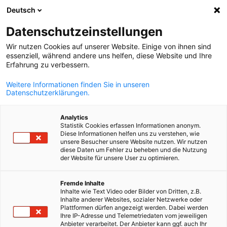
Deutsch
Suche öffnen
Navi
Ein
Datenschutzeinstellungen
Wir nutzen Cookies auf unserer Website. Einige von ihnen sind
essenziell, während andere uns helfen, diese Website und Ihre
Erfahrung zu verbessern.
Weitere Informationen finden Sie in unseren
Datenschutzerklärungen.
Analytics
Statistik Cookies erfassen Informationen anonym.
Diese Informationen helfen uns zu verstehen, wie
Event
11/11/2025
unsere Besucher unsere Website nutzen. Wir nutzen
diese Daten um Fehler zu beheben und die Nutzung
der Website für unsere User zu optimieren.
GERMAN CZECH ECONOMIC
German
FORUM 2025
Fremde Inhalte
Inhalte wie Text Video oder Bilder von Dritten, z.B.
Inhalte anderer Websites, sozialer Netzwerke oder
Plattformen dürfen angezeigt werden. Dabei werden
Ihre IP-Adresse und Telemetriedaten vom jeweiligen
"Strengthening competitiveness" | Innovation & Dual-use
Anbieter verarbeitet. Der Anbieter kann ggf. auch Ihr