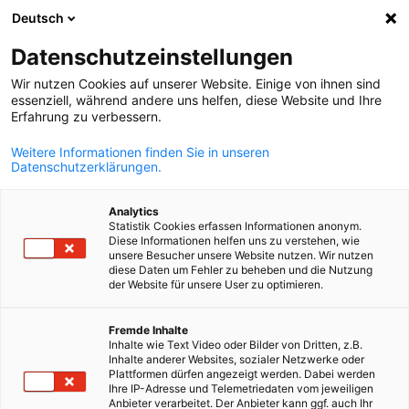
Deutsch
Suche öffnen
Navi
Ein
Datenschutzeinstellungen
Wir nutzen Cookies auf unserer Website. Einige von ihnen sind
essenziell, während andere uns helfen, diese Website und Ihre
Erfahrung zu verbessern.
Weitere Informationen finden Sie in unseren
Datenschutzerklärungen.
Analytics
Statistik Cookies erfassen Informationen anonym.
Diese Informationen helfen uns zu verstehen, wie
Event
23/06/2026
unsere Besucher unsere Website nutzen. Wir nutzen
diese Daten um Fehler zu beheben und die Nutzung
der Website für unsere User zu optimieren.
Europas Rüstungsindustrie im
German
Fremde Inhalte
Wandel | 23.06.2026
Inhalte wie Text Video oder Bilder von Dritten, z.B.
Inhalte anderer Websites, sozialer Netzwerke oder
Plattformen dürfen angezeigt werden. Dabei werden
Ihre IP-Adresse und Telemetriedaten vom jeweiligen
Wettbewerbsfähigkeit, Regulierung und Dual-Use im globalen
Anbieter verarbeitet. Der Anbieter kann ggf. auch Ihr