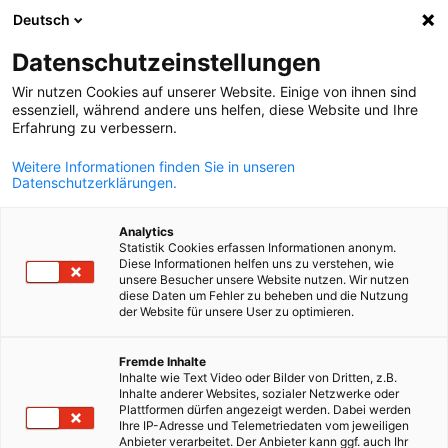
Deutsch
Suche öffnen
Navi
Ein
Datenschutzeinstellungen
Wir nutzen Cookies auf unserer Website. Einige von ihnen sind
essenziell, während andere uns helfen, diese Website und Ihre
Erfahrung zu verbessern.
Weitere Informationen finden Sie in unseren
Datenschutzerklärungen.
Analytics
Statistik Cookies erfassen Informationen anonym.
Diese Informationen helfen uns zu verstehen, wie
© Jaromír Zubák/DTIHK/ČNOPK
unsere Besucher unsere Website nutzen. Wir nutzen
diese Daten um Fehler zu beheben und die Nutzung
Video
30/11/2025
der Website für unsere User zu optimieren.
GCEF 2025 | Video
German
Fremde Inhalte
Inhalte wie Text Video oder Bilder von Dritten, z.B.
Inhalte anderer Websites, sozialer Netzwerke oder
Plattformen dürfen angezeigt werden. Dabei werden
11. 11. 2025 | Galerie Mánes, Prag
Ihre IP-Adresse und Telemetriedaten vom jeweiligen
Anbieter verarbeitet. Der Anbieter kann ggf. auch Ihr