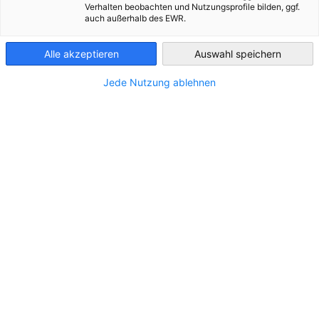
Verhalten beobachten und Nutzungsprofile bilden, ggf.
auch außerhalb des EWR.
Czech Republic
Alle akzeptieren
Auswahl speichern
Jede Nutzung ablehnen
Inhalt kann nicht angezeigt
werden
Um den Inhalt anzuzeigen, erlauben Sie in den
Datenschutzeinstellungen die Anzeige von
Inhalten Dritter.
DATENSCHUTZEINSTELLUNGEN ÄNDERN