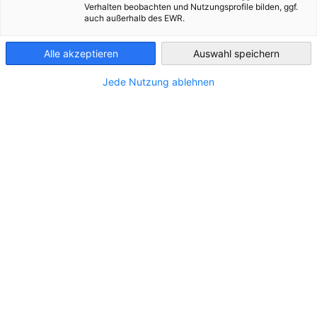
Verhalten beobachten und Nutzungsprofile bilden, ggf.
auch außerhalb des EWR.
Czech Republic
Alle akzeptieren
Auswahl speichern
Jede Nutzung ablehnen
Projektitel:
Glokalisierung – global denken, lokal handeln
Projektziel:
Auf- und Ausbau von Vernetzungsaktivitäten
und Dienstleistungen für KMUs im sächsisch-tschechischen
Grenzraum sowie Stärkung und Intensivierung der
wirtschaftlichen Zusammenarbeit, insbesondere im Hinblick
auf die Herausforderungen im Zusammenhang mit
Engpässen in den Lieferketten.
Lead partner:
Wirtschaftsförderung Sachsen GmbH (WFS)
Projektpartner:
AHK Services
Assoziierte Projektpartner:
IHK Dresden - Geschäftsstelle
Zittau; IHK Chemnitz; Wirtschaftskammer Karlsbad;
Aktionsgruppe Nordböhmen