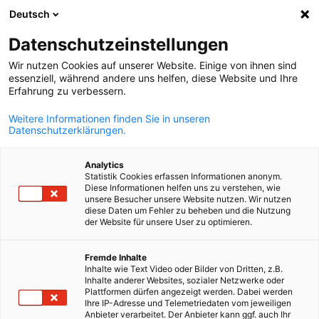
Deutsch
Suche öffnen
Navi
Ein
Datenschutzeinstellungen
Wir nutzen Cookies auf unserer Website. Einige von ihnen sind
essenziell, während andere uns helfen, diese Website und Ihre
Erfahrung zu verbessern.
Weitere Informationen finden Sie in unseren
Datenschutzerklärungen.
Analytics
Statistik Cookies erfassen Informationen anonym.
Diese Informationen helfen uns zu verstehen, wie
© sn-cz.eu
unsere Besucher unsere Website nutzen. Wir nutzen
Glokalisierung – global denken
diese Daten um Fehler zu beheben und die Nutzung
der Website für unsere User zu optimieren.
lokal handeln
German
Fremde Inhalte
Inhalte wie Text Video oder Bilder von Dritten, z.B.
Inhalte anderer Websites, sozialer Netzwerke oder
Im Projekt Glokalisierung entstand die Plattform „Saxon-Czec
Plattformen dürfen angezeigt werden. Dabei werden
PartnerNet“.
Ihre IP-Adresse und Telemetriedaten vom jeweiligen
Anbieter verarbeitet. Der Anbieter kann ggf. auch Ihr